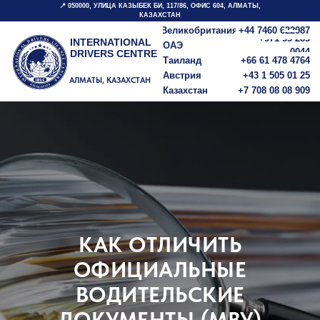
📍 050000, ​УЛИЦА КАЗЫБЕК БИ, 117/86, ОФИС 604, АЛМАТЫ,
КАЗАХСТАН
Великобритания
+44 7460 622987
+971 55 283
INTERNATIONAL
ОАЭ
0044
DRIVERS CENTRE
Таиланд
+66 61 478 4764
Австрия
+43 1 505 01 25
АЛМАТЫ, КАЗАХСТАН
Казахстан
+7 708 08 08 909
КАК ОТЛИЧИТЬ
ОФИЦИАЛЬНЫЕ
ВОДИТЕЛЬСКИЕ
ДОКУМЕНТЫ (МВУ)